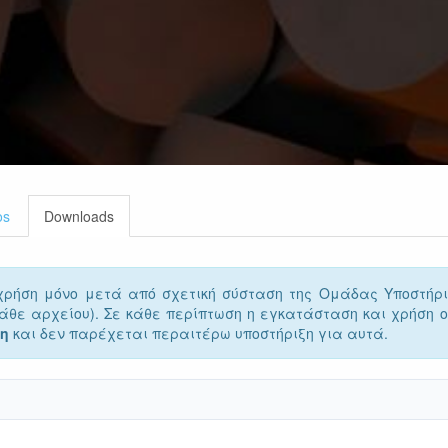
os
Downloads
ήση μόνο μετά από σχετική σύσταση της Ομάδας Υποστήριξης 
κάθε αρχείου). Σε κάθε περίπτωση η εγκατάσταση και χρήση ο
τη
και δεν παρέχεται περαιτέρω υποστήριξη για αυτά.