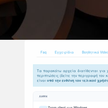
Faq
Εγχειρίδια
Βοηθητικά Vide
Τα παρακάτω αρχεία διατίθενται για χρ
περιπτώσεις (δείτε την περιγραφή του 
είναι
υπό την ευθύνη του τελικού χρήσ
ΛΗΨΗ
Zoom client για Windows