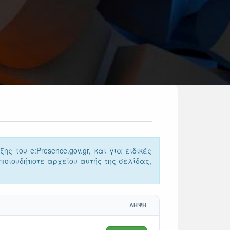
του e:Presence.gov.gr, και για ειδικές
ποιουδήποτε αρχείου αυτής της σελίδας,
ΛΗΨΗ